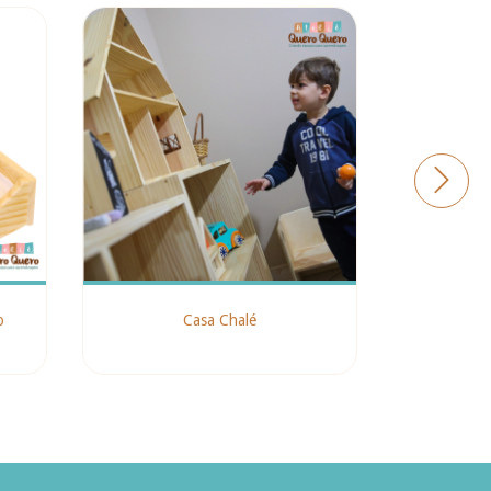
o
Casa Chalé
Camar