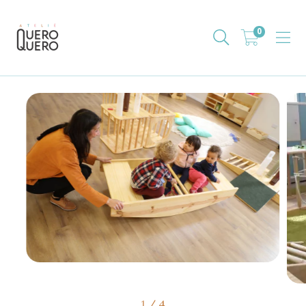
0
1
/
4