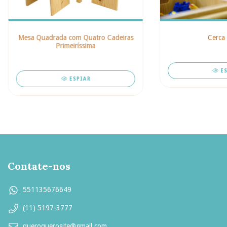
Mesa Quadrada com Quatro Cadeiras
Cerca 
Primeiríssima
E
ESPIAR
Contate-nos
551135676649
(11) 5197-3777
queroquerosite@gmail.com