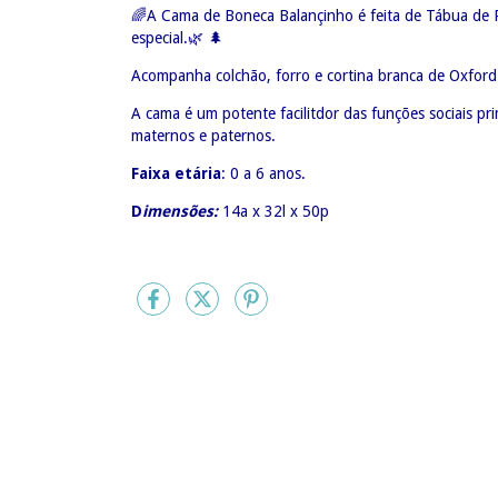
🌈
A Cama de Boneca Balançinho é feita de Tábua de P
especial.
🌿
🌲
Acompanha colchão, forro e cortina branca de Oxford
A cama é um potente facilitdor das funções sociais p
maternos e paternos.
Faixa etária
: 0 a 6 anos.
D
imensões:
14a x 32l x 50p