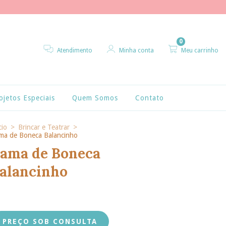
0
Atendimento
Minha conta
Meu carrinho
ojetos Especiais
Quem Somos
Contato
cio
>
Brincar e Teatrar
>
ma de Boneca Balancinho
ama de Boneca
alancinho