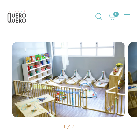
0
1
/
2