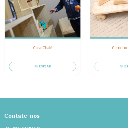
Casa Chalé
Carrinho
ESPIAR
E
Contate-nos