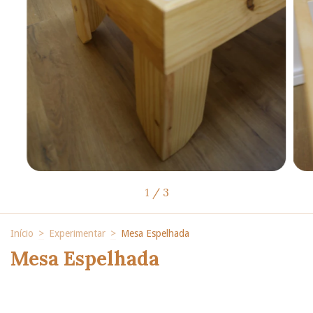
1
/
3
Início
>
Experimentar
>
Mesa Espelhada
Mesa Espelhada