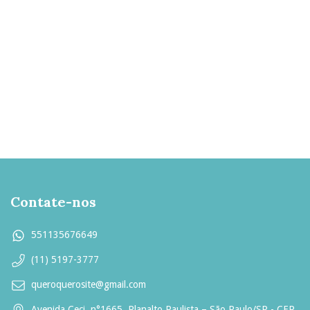
Contate-nos
551135676649
(11) 5197-3777
queroquerosite@gmail.com
Avenida Ceci, n°1665, Planalto Paulista – São Paulo/SP - CEP