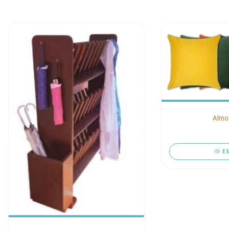
Almo
E