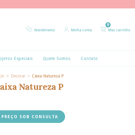
0
Atendimento
Minha conta
Meu carrinho
ojetos Especiais
Quem Somos
Contato
cio
>
Decorar
>
Caixa Natureza P
aixa Natureza P