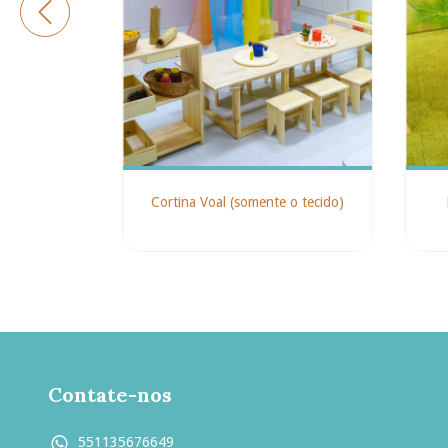
Cortina Voal (somente o tecido)
Contate-nos
551135676649