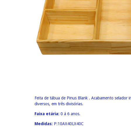
Feita de tábua de Pinus Blank . Acabamento selador in
diversos, em três divisórias.
Faixa etária:
0
á 6 anos.
Medidas:
P:10AX40LX40C