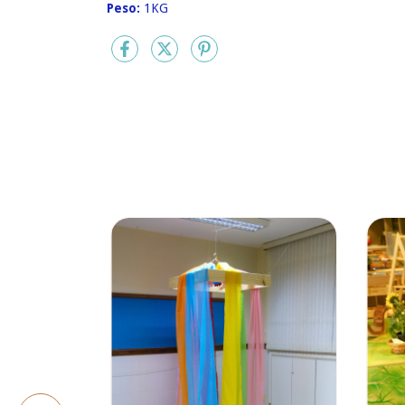
Peso:
1KG
Seis Nichos