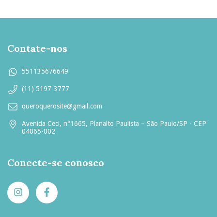
Contate-nos
551135676649
(11) 5197-3777
queroquerosite@gmail.com
Avenida Ceci, n°1665, Planalto Paulista – São Paulo/SP - CEP
04065-002
Conecte-se conosco